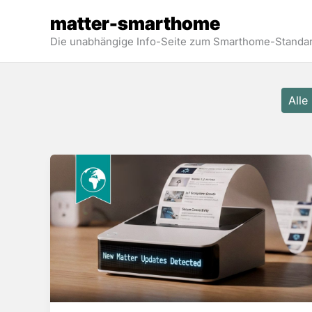
Zum
matter-smarthome
Inhalt
Die unabhängige Info-Seite zum Smarthome-Standar
springen
Filter
Alle
posts
by
category