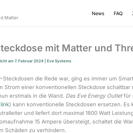
News
FAQ
d Matter
teckdose mit Matter und Thr
licht am 7. Februar 2024 |
Eve Systems
r
-Steckdosen die Rede war, ging es immer um Smart 
en Strom einer konventionellen Steckdose schaltba
 nun erstmals in die Wand.
Das Eve Energy Outlet
für
(
link
) kann konventionelle Steckdosen ersetzen. Es 
tralleiter und liefert dort maximal 1800 Watt Leistung
romaufnahme 15 Ampere übersteigt, schaltet die W
um Schäden zu verhindern.