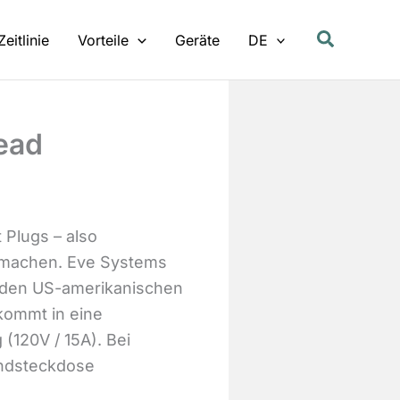
Zeitlinie
Vorteile
Geräte
DE
ead
Plugs – also
r machen. Eve Systems
 den US-amerikanischen
kommt in eine
 (120V / 15A). Bei
andsteckdose