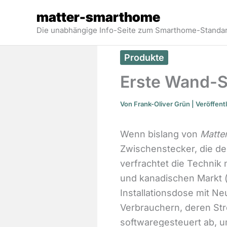
Zum
matter-smarthome
Inhalt
Die unabhängige Info-Seite zum Smarthome-Standar
springen
Produkte
Erste Wand-S
Von
Frank-Oliver Grün
| Veröffent
Wenn bislang von
Matte
Zwischenstecker, die d
verfrachtet die Technik
und kanadischen Markt 
Installationsdose mit Neu
Verbrauchern, deren St
softwaregesteuert ab, 