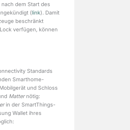
 nach dem Start des
ngekündigt (
link
). Damit
rzeuge beschränkt
t Lock verfügen, können
onnectivity Standards
fenden Smarthome-
n Mobilgerät und Schloss
und
Matter
nötig:
er
in der SmartThings-
ung Wallet ihres
glich: