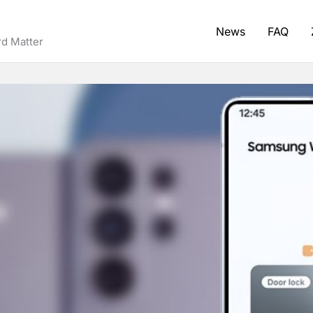
News
FAQ
d Matter